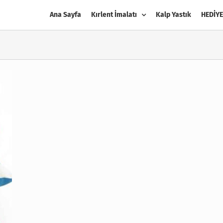
Ana Sayfa
Kırlent İmalatı
Kalp Yastık
HEDİYE