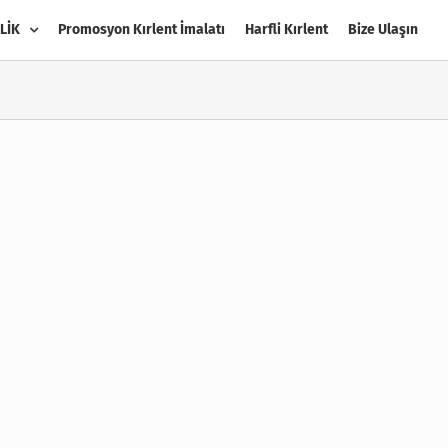
LİK
Promosyon Kırlent İmalatı
Harfli Kırlent
Bize Ulaşın