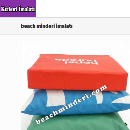
Skip
to
content
beach minderi imalatı