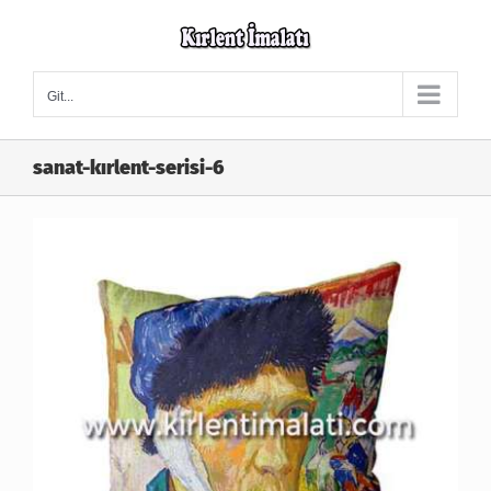
Skip
to
content
Git...
sanat-kırlent-serisi-6