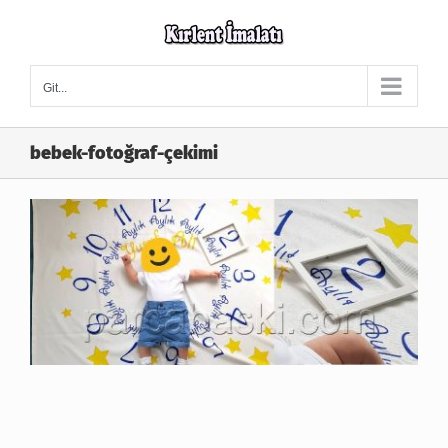
Skip
to
content
Git...
bebek-fotoğraf-çekimi