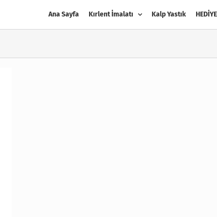
Ana Sayfa
Kırlent İmalatı
Kalp Yastık
HEDİYE