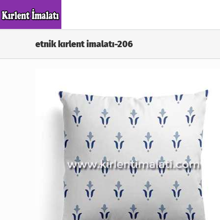
Skip
to
content
etnik kırlent imalatı-206