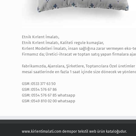
Etnik Kırlent İmalatı,
Etnik Kırlent İmalatı, Kaliteli regule kumaşlar,
Kırlent Modelleri İmalatı, insan sağlığına zarar vermeyen eko-te
Firmamız da; Üretici-ihracat ve toptan satış yapan firmalara ajans
Fabrikamızda, Ajanslara, Şirketlere, Toptancılara Özel üretimler
mesai saatlerinde en fazla 1 saat içinde size dönecek ve yönlend
GSM :0533 377 63 50
GSM :0554 576 67 86
GSM: 0554 576 67 85 whatsapp
GSM :0549 810 02 00 whatsapp
www.kirlentimalati.com demspor tekstil web ürün kataloğudur.