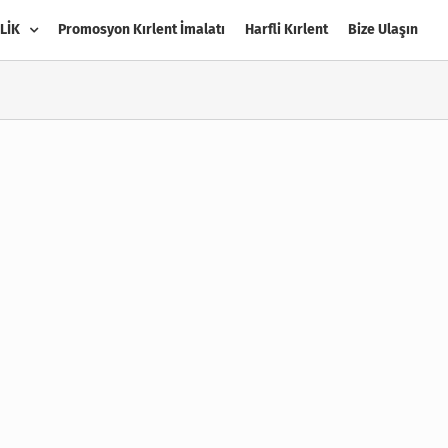
LİK
Promosyon Kırlent İmalatı
Harfli Kırlent
Bize Ulaşın