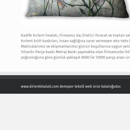
Kadife Kırlent İmalatı, Firmamız da; Üretici-ihracat ve toptan sat
Kırlent kılıfı baskıları, insan sağlığına zarar vermeyen eko-teks
Makinalarımız ve ekipmanlarımız günün koşullarına uygun yeni n
Yıllardır Parça baskı Metraj Baskı yapmakta olan firmamızda ihti
yoğunluğuna göre günlük yaklaşık 8000 ile 12000 parça arası üre
www.kirlentimalati.com demspor tekstil web ürün kataloğudur.