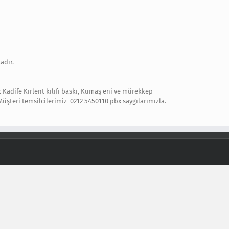
adır.
k Kadife Kırlent kılıfı baskı, Kumaş eni ve mürekkep
üşteri temsilcilerimiz 0212 5450110 pbx saygılarımızla.