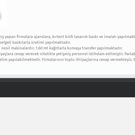
ış yapan firmalara ajanslara, kırlent kılıfı tasarım baskı ve imalatı yapılmakt
 belgeli baskılarla üretimi yapılmaktadır.
esil makinalardır. 1.60 mt kağıtlarla kumaşa transfer yapılmaktadır.
yaçlara cevap verecek nitelikte yetişmiş personel istihdam edilmiştir. Parla
tim yapılabilmektedir. Firmalarının toplu ihtiyaçlarına cevap vermekteyiz. M