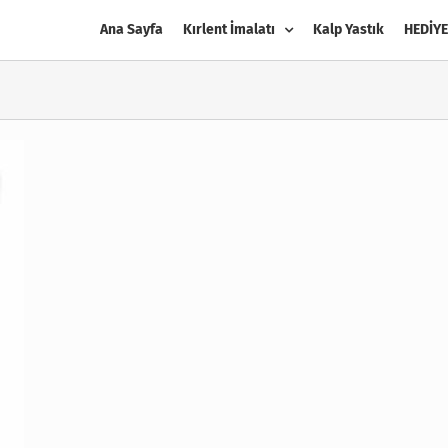
Ana Sayfa
Kırlent İmalatı
Kalp Yastık
HEDİYE