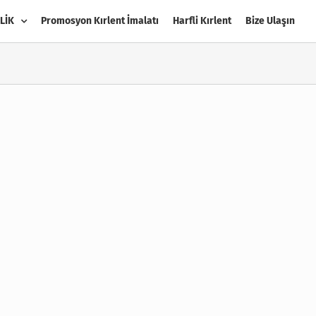
LİK
Promosyon Kırlent İmalatı
Harfli Kırlent
Bize Ulaşın