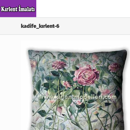
Skip
to
content
kadife_kırlent-6