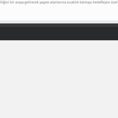
işçiliğini bir araya getirerek yaşam alanlarına sıcaklık katmayı hedefleyen özel