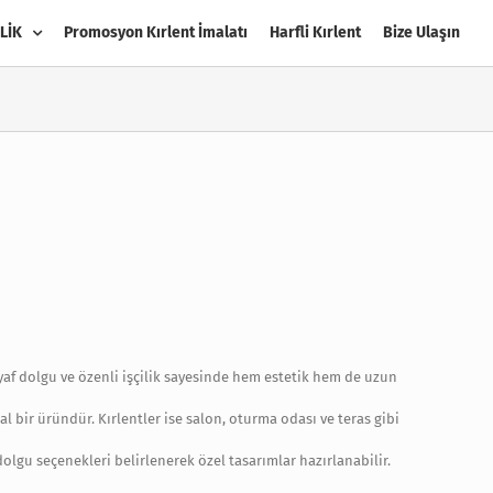
LİK
Promosyon Kırlent İmalatı
Harfli Kırlent
Bize Ulaşın
elyaf dolgu ve özenli işçilik sayesinde hem estetik hem de uzun
l bir üründür. Kırlentler ise salon, oturma odası ve teras gibi
olgu seçenekleri belirlenerek özel tasarımlar hazırlanabilir.