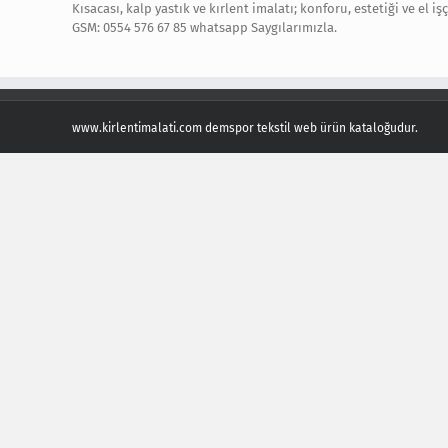
Kısacası, kalp yastık ve kırlent imalatı; konforu, estetiği ve el 
GSM: 0554 576 67 85 whatsapp Saygılarımızla.
www.kirlentimalati.com demspor tekstil web ürün kataloğudur.