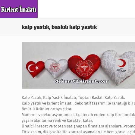
Skip
to
content
kalp yastık, baskılı kalp yastık
Kalp Yastık, Kalp Yastık İmalatı, Toptan Baskılı Kalp Yastık.
Kalp yastık ve kırlent imalatı, dekoratif tasarım ile rahatlığı b
ömürlü ürünler ortaya çıkar.
Modern ev dekorasyonunda sıkça tercih edilen kalp formundaki yas
yaşam alanlarına renk ve karakter katar.
Üretici-ihracat ve toptan satış yapan firmalara ajanslara, Promo
Titiz kesim, dikiş ve kalite kontrol aşamaları ile hem görsel açıd