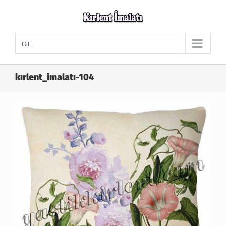
Skip
to
content
Git...
kırlent_imalatı-104