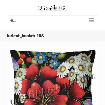
Skip
to
content
Git...
kırlent_imalatı-108