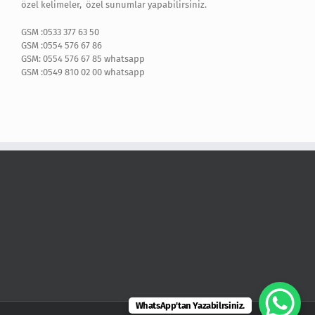
özel kelimeler, özel sunumlar yapabilirsiniz.
GSM :0533 377 63 50
GSM :0554 576 67 86
GSM: 0554 576 67 85 whatsapp
GSM :0549 810 02 00 whatsapp
WhatsApp'tan Yazabilrsiniz.