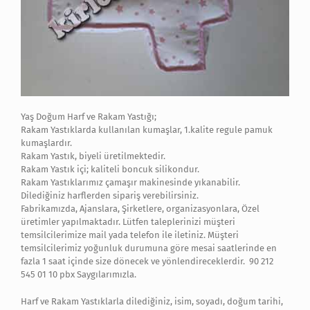
Yaş Doğum Harf ve Rakam Yastığı;
Rakam Yastıklarda kullanılan kumaşlar, 1.kalite regule pamuk
kumaşlardır.
Rakam Yastık, biyeli üretilmektedir.
Rakam Yastık içi; kaliteli boncuk silikondur.
Rakam Yastıklarımız çamaşır makinesinde yıkanabilir.
Dilediğiniz harflerden sipariş verebilirsiniz.
Fabrikamızda, Ajanslara, Şirketlere, organizasyonlara, Özel
üretimler yapılmaktadır. Lütfen taleplerinizi müşteri
temsilcilerimize mail yada telefon ile iletiniz. Müşteri
temsilcilerimiz yoğunluk durumuna göre mesai saatlerinde en
fazla 1 saat içinde size dönecek ve yönlendireceklerdir. 90 212
545 01 10 pbx Saygılarımızla.
Harf ve Rakam Yastıklarla dilediğiniz, isim, soyadı, doğum tarihi,