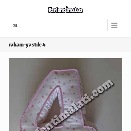
Skip
to
content
Git...
rakam-yastık-4