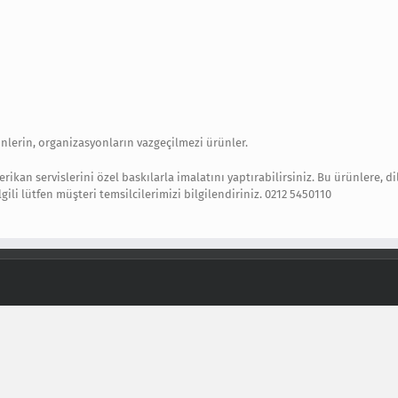
nlerin, organizasyonların vazgeçilmezi ürünler.
kan servislerini özel baskılarla imalatını yaptırabilirsiniz. Bu ürünlere, dil
gili lütfen müşteri temsilcilerimizi bilgilendiriniz. 0212 5450110