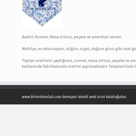
Baskılı Runner, Masa örtüsü, peçete ve amerikan servisi.
Mobilya, ev dekorasyon, düğün, nişan, doğum günü gibi özel gü
Toptan üretimini yaptığımız, runner, masa örtüsü, peçete ve ameri
kalitesinde fabrikamızda üretimi yapılmaktadır. Taleplerinizle il
www.kirlentimalati.com demspor tekstil web ürün kataloğudur.