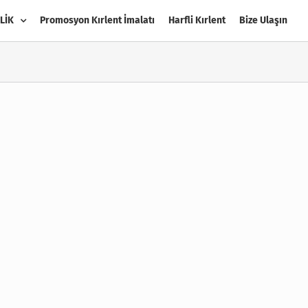
LİK
Promosyon Kırlent İmalatı
Harfli Kırlent
Bize Ulaşın