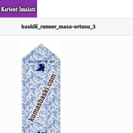
Skip
to
content
baskili_runner_masa-ortusu_3