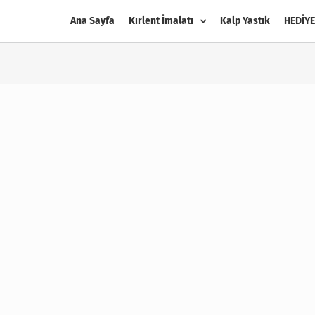
Ana Sayfa
Kırlent İmalatı
Kalp Yastık
HEDİYE