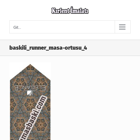
Skip
to
content
Git...
baskili_runner_masa-ortusu_4