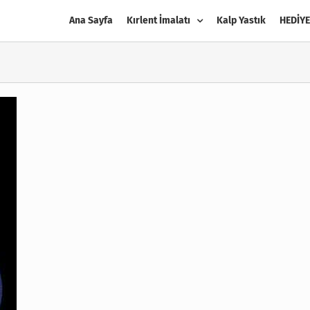
Ana Sayfa
Kırlent İmalatı
Kalp Yastık
HEDİYE