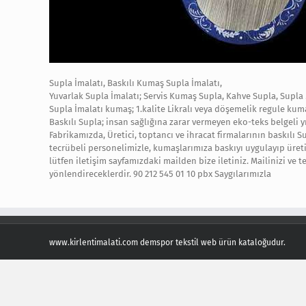
Supla İmalatı, Baskılı Kumaş Supla İmalatı,
Yuvarlak Supla İmalatı; Servis Kumaş Supla, Kahve Supla, Supla 
Supla İmalatı kumaş; 1.kalite Likralı veya döşemelik regule kum
Baskılı Supla; insan sağlığına zarar vermeyen eko-teks belgeli 
Fabrikamızda, Üretici, toptancı ve ihracat firmalarının baskılı S
tecrübeli personelimizle, kumaşlarımıza baskıyı uygulayıp üreti
lütfen iletişim sayfamızdaki mailden bize iletiniz. Mailinizi ve 
yönlendireceklerdir. 90 212 545 01 10 pbx Saygılarımızla
www.kirlentimalati.com demspor tekstil web ürün kataloğudur.