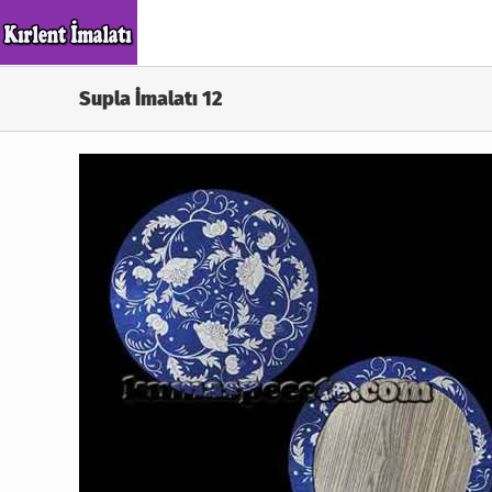
Skip
to
content
Supla İmalatı 12