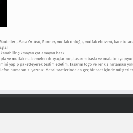
Modelleri, Masa Örtüsü, Runner, mutfak önlüğü, mutfak eldiveni, kare tutacak
aşlar
yıkanabilir çıkmayan çatlamayan baskı.
upla ve mutfak malzemeleri ihtiyaçlarının, tasarım baskı ve imalatını yapıyor
mini yapıp paketleyerek teslim edelim. Tasarım logo ve renk sınırlaması yok
telefon numaranızı yazınız. Mesai saatlerinde en geç bir saat içinde müşteri t