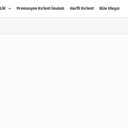
LİK
Promosyon Kırlent İmalatı
Harfli Kırlent
Bize Ulaşın