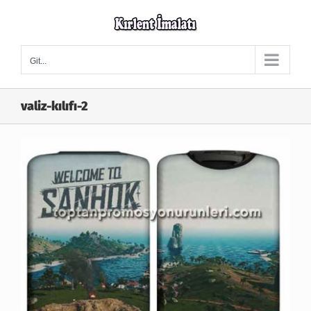
Skip
to
content
Git...
valiz-kılıfı-2