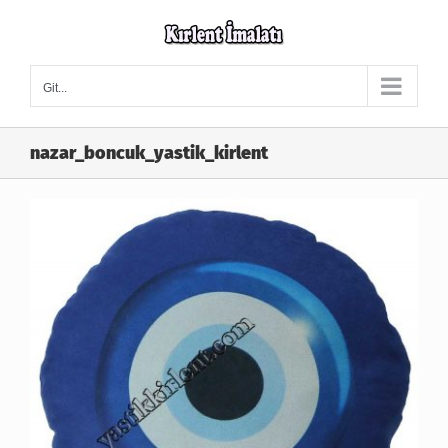
Skip
to
content
Git...
nazar_boncuk_yastik_kirlent