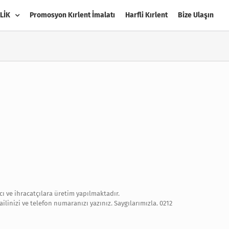
LİK
Promosyon Kırlent İmalatı
Harfli Kırlent
Bize Ulaşın
cı ve ihracatçılara üretim yapılmaktadır.
ilinizi ve telefon numaranızı yazınız. Saygılarımızla. 0212