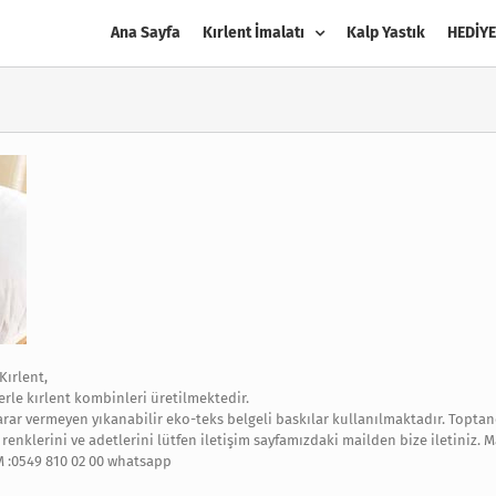
Ana Sayfa
Kırlent İmalatı
Kalp Yastık
HEDİYE
Kırlent,
erle kırlent kombinleri üretilmektedir.
zarar vermeyen yıkanabilir eko-teks belgeli baskılar kullanılmaktadır. Toptan
enklerini ve adetlerini lütfen iletişim sayfamızdaki mailden bize iletiniz. Ma
M :0549 810 02 00 whatsapp