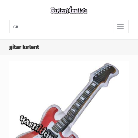
Skip
to
content
Git...
gitar kırlent