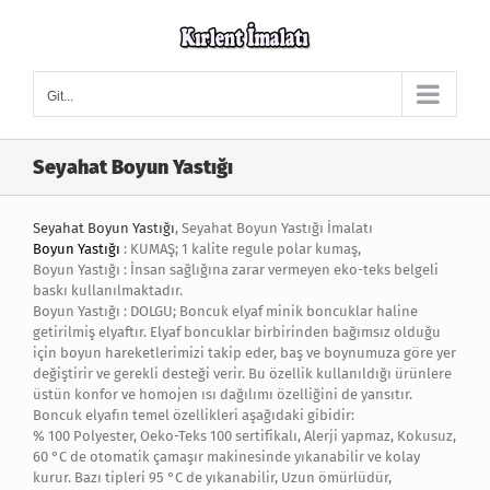
Skip
to
content
Git...
Seyahat Boyun Yastığı
Seyahat Boyun Yastığı
, Seyahat Boyun Yastığı İmalatı
Boyun Yastığı
: KUMAŞ; 1 kalite regule polar kumaş,
Boyun Yastığı : İnsan sağlığına zarar vermeyen eko-teks belgeli
baskı kullanılmaktadır.
Boyun Yastığı : DOLGU; Boncuk elyaf minik boncuklar haline
getirilmiş elyaftır. Elyaf boncuklar birbirinden bağımsız olduğu
için boyun hareketlerimizi takip eder, baş ve boynumuza göre yer
değiştirir ve gerekli desteği verir. Bu özellik kullanıldığı ürünlere
üstün konfor ve homojen ısı dağılımı özelliğini de yansıtır.
Boncuk elyafın temel özellikleri aşağıdaki gibidir:
% 100 Polyester, Oeko-Teks 100 sertifikalı, Alerji yapmaz, Kokusuz,
60 °C de otomatik çamaşır makinesinde yıkanabilir ve kolay
kurur. Bazı tipleri 95 °C de yıkanabilir, Uzun ömürlüdür,