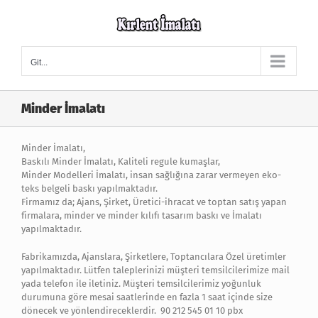
Skip
to
content
Git...
Minder İmalatı
Minder İmalatı,
Baskılı Minder İmalatı, Kaliteli regule kumaşlar,
Minder Modelleri İmalatı, insan sağlığına zarar vermeyen eko-
teks belgeli baskı yapılmaktadır.
Firmamız da; Ajans, Şirket, Üretici-ihracat ve toptan satış yapan
firmalara, minder ve minder kılıfı tasarım baskı ve İmalatı
yapılmaktadır.
Fabrikamızda, Ajanslara, Şirketlere, Toptancılara Özel üretimler
yapılmaktadır. Lütfen taleplerinizi müşteri temsilcilerimize mail
yada telefon ile iletiniz. Müşteri temsilcilerimiz yoğunluk
durumuna göre mesai saatlerinde en fazla 1 saat içinde size
dönecek ve yönlendireceklerdir. 90 212 545 01 10 pbx