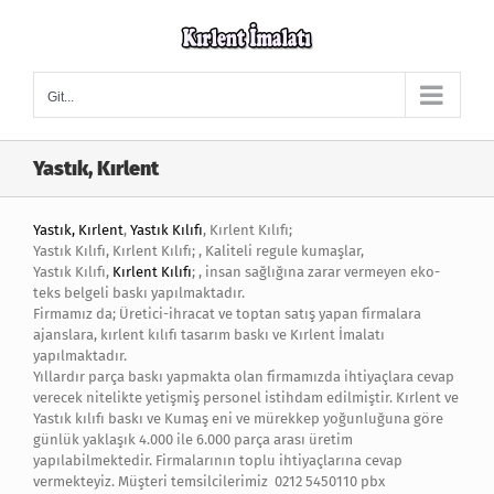
Skip
to
content
Git...
Yastık, Kırlent
Yastık, Kırlent
,
Yastık Kılıfı
, Kırlent Kılıfı;
Yastık Kılıfı, Kırlent Kılıfı; , Kaliteli regule kumaşlar,
Yastık Kılıfı,
Kırlent Kılıfı
; , insan sağlığına zarar vermeyen eko-
teks belgeli baskı yapılmaktadır.
Firmamız da; Üretici-ihracat ve toptan satış yapan firmalara
ajanslara, kırlent kılıfı tasarım baskı ve Kırlent İmalatı
yapılmaktadır.
Yıllardır parça baskı yapmakta olan firmamızda ihtiyaçlara cevap
verecek nitelikte yetişmiş personel istihdam edilmiştir. Kırlent ve
Yastık kılıfı baskı ve Kumaş eni ve mürekkep yoğunluğuna göre
günlük yaklaşık 4.000 ile 6.000 parça arası üretim
yapılabilmektedir. Firmalarının toplu ihtiyaçlarına cevap
vermekteyiz. Müşteri temsilcilerimiz 0212 5450110 pbx