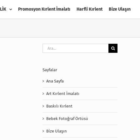
LİK
Promosyon Kırlent İmalatı
Harfli Kırlent
Bize Ulaşın
Ara:
Sayfalar
Ana Sayfa
Art Kırlent İmalatı
Baskılı Kırlent
Bebek Fotoğraf Örtüsü
Bize Ulaşın