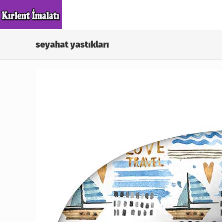
Skip
to
content
seyahat yastıkları