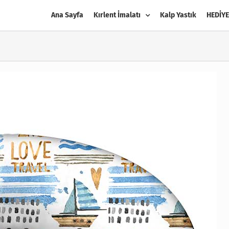
Ana Sayfa
Kırlent İmalatı
Kalp Yastık
HEDİYE