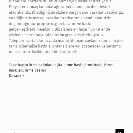
Biz yıllardır Sizlere dijital sublimasyon baskılar üretiyoruz.
Polyester kumaş kullanacağınız her alanda bizden destek
alabilirsiniz. Dilediğinizde sizlere parça pano baskılar üretiyoruz.
İstediğinizde metraj baskılar üretiyoruz. Önemli olan sizin
düşündüğünüz projeye uygun tasarım ve baskı
gerçekleştirebilmemizdir. Biz sizlere en fazla 1.60 mt ende
yüzlerce metre boyunda üretim gerçekleştirebiliyoruz.
Taleplerinizi telefonla yada maille (iletişim sayfamızdan) müşteri
temsilcilerimize iletiniz. onlar sizlere yol gösterecek ve yardımcı
olacaklardır. Baskılardan bir kaç örnek
Tags:
bayan örme baskıları
,
dijital örme baskı
,
örme baskı
,
örme
baskıları
,
örme baskısı
Devamı
Ara: