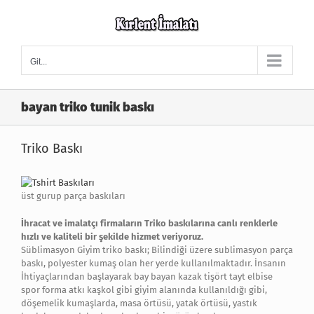
Skip
to
content
Git...
bayan triko tunik baskı
Triko Baskı
üst gurup parça baskıları
İhracat ve imalatçı firmaların Triko baskılarına canlı renklerle
hızlı ve kaliteli bir şekilde hizmet veriyoruz.
Süblimasyon Giyim triko baskı; Bilindiği üzere sublimasyon parça
baskı, polyester kumaş olan her yerde kullanılmaktadır. İnsanın
İhtiyaçlarından başlayarak bay bayan kazak tişört tayt elbise
spor forma atkı kaşkol gibi giyim alanında kullanıldığı gibi,
döşemelik kumaşlarda, masa örtüsü, yatak örtüsü, yastık