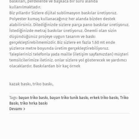
baskıları, perdelerde ve başkaca bir sürü alanda
kullanılmaktadır.
Biz yıllardır Sizlere dijital sublimasyon baskılar üretiyoruz.
Polyester kumaş kullanacağınız her alanda bizden destek
alabilirsiniz. Dilediğinizde sizlere parça pano baskılar üretiyoruz.
İstediğinizde metraj baskılar üretiyoruz. Önemli olan sizin
düşündüğünüz projeye uygun tasarım ve baskı
gerçekleştirebilmemizdir. Biz sizlere en fazla 1.60 mt ende
yüzlerce metre boyunda üretim gerçekleştirebiliyoruz.
Taleplerinizi telefonla yada maille (iletişim sayfamızdan) müşteri
temsilcilerimize iletiniz. onlar sizlere yol gösterecek ve yardımcı
olacaklardır. Baskılardan bir kaç örnek
kazak baskı, triko baskı,
Tags:
bayan triko baskı
,
bayan triko tunik baskı
,
erkek triko baskı
,
Triko
Baskı
,
triko hırka baskı
Devamı