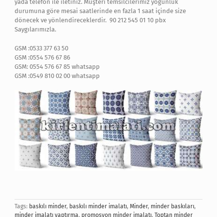
yada telefon ile iletiniz. Müşteri temsilcilerimiz yoğunluk
durumuna göre mesai saatlerinde en fazla 1 saat içinde size
dönecek ve yönlendireceklerdir. 90 212 545 01 10 pbx
Saygılarımızla.
GSM :0533 377 63 50
GSM :0554 576 67 86
GSM: 0554 576 67 85 whatsapp
GSM :0549 810 02 00 whatsapp
Tags:
baskılı minder
,
baskılı minder imalatı
,
Minder
,
minder baskıları
,
minder imalatı yaptırma
,
promosyon minder imalatı
,
Toptan minder