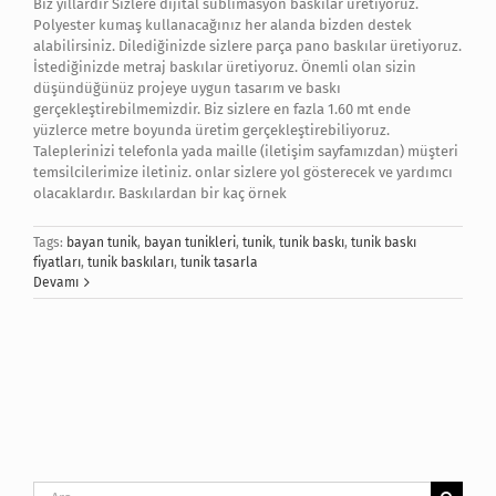
Biz yıllardır Sizlere dijital sublimasyon baskılar üretiyoruz.
Polyester kumaş kullanacağınız her alanda bizden destek
alabilirsiniz. Dilediğinizde sizlere parça pano baskılar üretiyoruz.
İstediğinizde metraj baskılar üretiyoruz. Önemli olan sizin
düşündüğünüz projeye uygun tasarım ve baskı
gerçekleştirebilmemizdir. Biz sizlere en fazla 1.60 mt ende
yüzlerce metre boyunda üretim gerçekleştirebiliyoruz.
Taleplerinizi telefonla yada maille (iletişim sayfamızdan) müşteri
temsilcilerimize iletiniz. onlar sizlere yol gösterecek ve yardımcı
olacaklardır. Baskılardan bir kaç örnek
Tags:
bayan tunik
,
bayan tunikleri
,
tunik
,
tunik baskı
,
tunik baskı
fiyatları
,
tunik baskıları
,
tunik tasarla
Devamı
Ara: