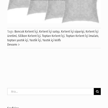
Tags:
Boncuk Kırlent İçi
,
Kırlent İçi satışı
,
Kırlent İçi siparişi
,
Kırlent İçi
üretimi
,
Silikon Kırlent İçi
,
Toptan Kırlent İçi
,
Toptan Kırlent İçi imalatı
,
toptan yastık içi
,
Yastik İçi
,
Yastık içi kılıflı
Devamı
Ara: