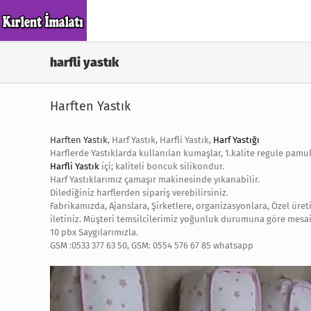
Skip
to
content
harfli yastık
Harften Yastık
Harften Yastık
, Harf Yastık, Harfli Yastık,
Harf Yastığı
Harflerde Yastıklarda kullanılan kumaşlar, 1.kalite regule pamu
Harfli Yastık
içi; kaliteli boncuk silikondur.
Harf Yastıklarımız çamaşır makinesinde yıkanabilir.
Dilediğiniz harflerden sipariş verebilirsiniz.
Fabrikamızda, Ajanslara, Şirketlere, organizasyonlara, Özel üret
iletiniz. Müşteri temsilcilerimiz yoğunluk durumuna göre mesai 
10 pbx Saygılarımızla.
GSM :0533 377 63 50, GSM: 0554 576 67 85 whatsapp