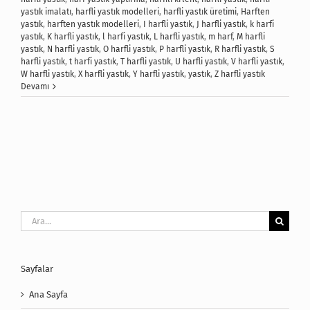
yastık imalatı
,
harfli yastık modelleri
,
harfli yastık üretimi
,
Harften
yastık
,
harften yastık modelleri
,
I harfli yastık
,
J harfli yastık
,
k harfi
yastık
,
K harfli yastık
,
l harfi yastık
,
L harfli yastık
,
m harf
,
M harfli
yastık
,
N harfli yastık
,
O harfli yastık
,
P harfli yastık
,
R harfli yastık
,
S
harfli yastık
,
t harfi yastık
,
T harfli yastık
,
U harfli yastık
,
V harfli yastık
,
W harfli yastık
,
X harfli yastık
,
Y harfli yastık
,
yastık
,
Z harfli yastık
Devamı
Ara:
Sayfalar
Ana Sayfa