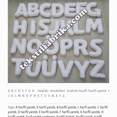
A B C D E F G H imalatı modelleri üretimi harfli harfli yastık I
J K L M N O P R S T U V W X Y Z.
Tags:
A harfli yastık
,
b harfi yastık
,
B harfli yastık
,
c harfi yastık
,
C harfli
yastık
,
D harfli yastık
,
E harfli yastık
,
F harfli yastık
,
G harfli yastık
,
H
harfli yastık
,
harf yastık yaptırma
,
harfili krlent
,
harfli yastık
,
harfli