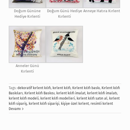
Doğum Gününe
Doğum Günü Hediye
Anneye Hatıra Kırlent
Hediye Kırlenti
Kırlenti
Anneler Günü
Kırlenti
Tags:
dekoratif kırlent kılıfı
,
kırlent kılıfı
,
Kırlent kılıfı baskı
,
Kırlent kılıfı
Baskıları
,
Kırlent kılıfı Baskısı
,
kırlent kılıfı imalat
,
kırlent kılıfı imalatı
,
kırlent kılıfı modeli
,
kırlent kılıfı modelleri
,
kırlent kılıfı satın al
,
kırlent
kılıfı sipariş
,
kırlent kılıfı siparişi
,
kişiye özel kırlent
,
resimli kırlent
Devamı