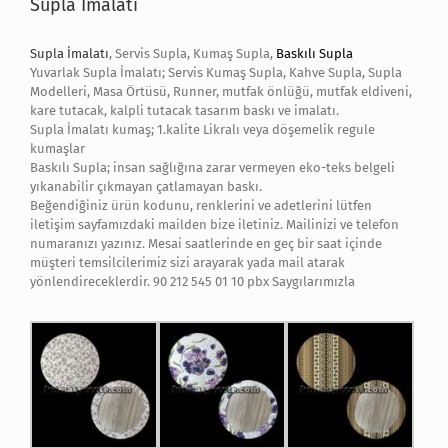
Supla İmalatı
Supla İmalatı
, Servis Supla, Kumaş Supla,
Baskılı Supla
Yuvarlak Supla İmalatı; Servis Kumaş Supla, Kahve Supla, Supla
Modelleri, Masa Örtüsü, Runner, mutfak önlüğü, mutfak eldiveni,
kare tutacak, kalpli tutacak tasarım baskı ve imalatı.
Supla İmalatı kumaş; 1.kalite Likralı veya döşemelik regule
kumaşlar
Baskılı Supla; insan sağlığına zarar vermeyen eko-teks belgeli
yıkanabilir çıkmayan çatlamayan baskı.
Beğendiğiniz ürün kodunu, renklerini ve adetlerini lütfen
iletişim sayfamızdaki mailden bize iletiniz. Mailinizi ve telefon
numaranızı yazınız. Mesai saatlerinde en geç bir saat içinde
müşteri temsilcilerimiz sizi arayarak yada mail atarak
yönlendireceklerdir. 90 212 545 01 10 pbx Saygılarımızla