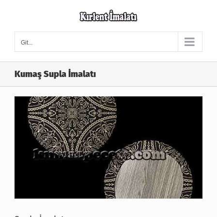
Skip
to
content
Git...
Kumaş Supla İmalatı