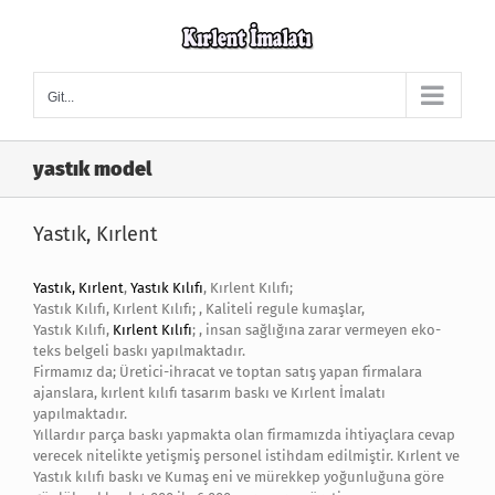
Skip
to
content
Git...
yastık model
Yastık, Kırlent
Yastık, Kırlent
,
Yastık Kılıfı
, Kırlent Kılıfı;
Yastık Kılıfı, Kırlent Kılıfı; , Kaliteli regule kumaşlar,
Yastık Kılıfı,
Kırlent Kılıfı
; , insan sağlığına zarar vermeyen eko-
teks belgeli baskı yapılmaktadır.
Firmamız da; Üretici-ihracat ve toptan satış yapan firmalara
ajanslara, kırlent kılıfı tasarım baskı ve Kırlent İmalatı
yapılmaktadır.
Yıllardır parça baskı yapmakta olan firmamızda ihtiyaçlara cevap
verecek nitelikte yetişmiş personel istihdam edilmiştir. Kırlent ve
Yastık kılıfı baskı ve Kumaş eni ve mürekkep yoğunluğuna göre